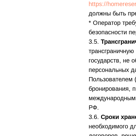
https://homerese
должны быть пр
* Оператор треб
безопасности пе
3.5.
Трансграни
трансграничную
государств, не 
персональных да
Пользователем 
бронирования, п
международным 
РФ.
3.6.
Сроки хран
необходимого д
договоров, реше