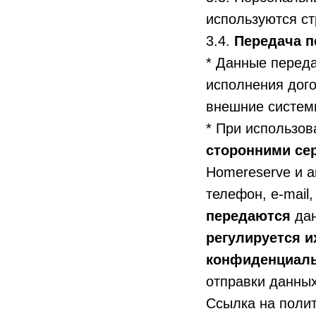
используются ст
3.4.
Передача п
* Данные перед
исполнения дого
внешние систем
* При использов
сторонними се
Homereserve и 
телефон, e-mail,
передаются
дан
регулируется 
конфиденциаль
отправки данны
Ссылка на поли