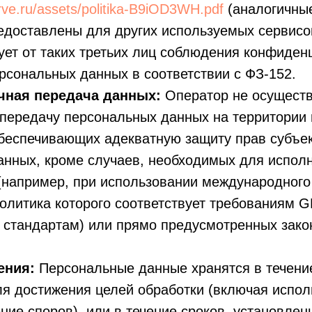
rve.ru/assets/politika-B9iOD3WH.pdf
(аналогичны
едоставлены для других используемых сервисо
ует от таких третьих лиц соблюдения конфиден
рсональных данных в соответствии с ФЗ-152.
чная передача данных:
Оператор не осущест
 передачу персональных данных на территории
обеспечивающих адекватную защиту прав субъе
нных, кроме случаев, необходимых для исполн
(например, при использовании международного
олитика которого соответствует требованиям 
стандартам) или прямо предусмотренных зако
ения:
Персональные данные хранятся в течение
ля достижения целей обработки (включая испо
ние споров), или в течение сроков, установлен