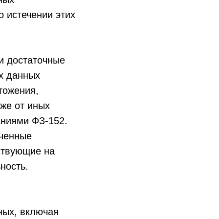
о истечении этих
и достаточные
х данных
тожения,
кже от иных
аниями ФЗ-152.
оченные
ствующие на
ность.
ных, включая