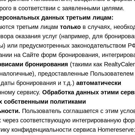
рого в соответствии с заявленными целями.
ерсональных данных третьим лицам:
аются третьим лицам
только
в случаях, необхо
вора оказания услуг (например, для бронирова
ы) или предусмотренных законодательством РФ
ании на Сайте форм бронирования, интегриров
рвисами бронирования
(такими как RealtyCalen
аналогичные), предоставленные Пользователем
 даты бронирования и т.д.)
автоматически
ному сервису.
Обработка данных этими сер
их собственными политиками
ности.
Пользователь соглашается с этим усло
х через соответствующую интегрированную фор
тику конфиденциальности сервиса Homereserve