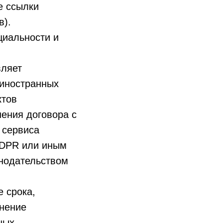
е ссылки
в).
циальности и
вляет
 иностранных
ктов
ения договора с
 сервиса
GDPR или иным
нодательством
 срока,
лнение
ных