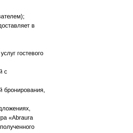
вателем);
доставляет в
услуг гостевого
й с
й бронирования,
дложениях,
тра «Abraura
 полученного