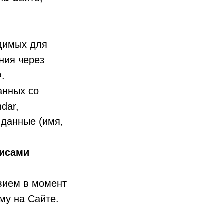
димых для
ния через
.
анных со
dar,
 данные (имя,
висами
вием в момент
му на Сайте.
: