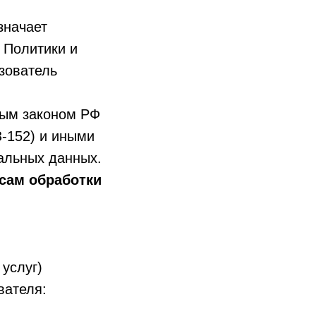
значает
 Политики и
зователь
ным законом РФ
-152) и иными
альных данных.
сам обработки
услуг)
вателя: