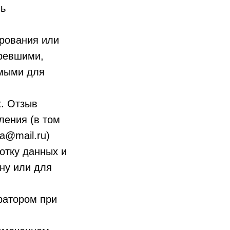
нь
ирования или
аревшими,
имыми для
х. Отзыв
ления (в том
a@mail.ru)
отку данных и
ону или для
ратором при