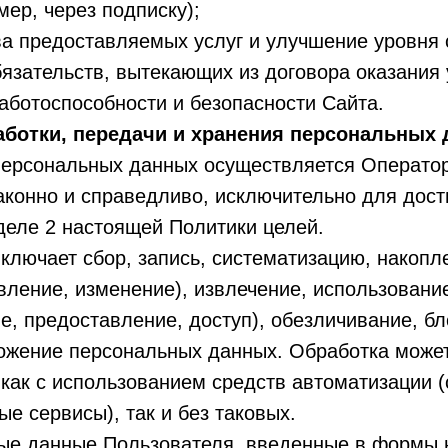
мер, через подписку);
ва предоставляемых услуг и улучшение уровня 
язательств, вытекающих из договора оказания 
аботоспособности и безопасности Сайта.
аботки, передачи и хранения персональных
 персональных данных осуществляется Операто
аконно и справедливо, исключительно для дос
деле 2 настоящей Политики целей.
включает сбор, запись, систематизацию, накопл
вление, изменение), извлечение, использовани
е, предоставление, доступ), обезличивание, б
тожение персональных данных. Обработка може
как с использованием средств автоматизации 
ые сервисы), так и без таковых.
ные данные Пользователя, введенные в формы 