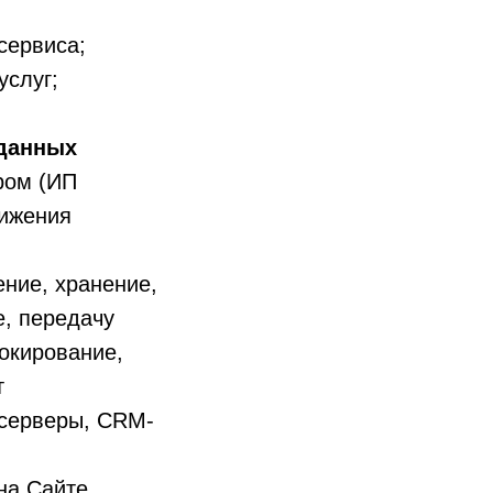
сервиса;
услуг;
 данных
ром (ИП
тижения
ение, хранение,
е, передачу
локирование,
т
(серверы, CRM-
на Сайте,