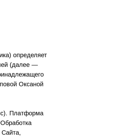
ика) определяет
лей (далее —
 принадлежащего
повой Оксаной
cc). Платформа
 Обработка
 Сайта,