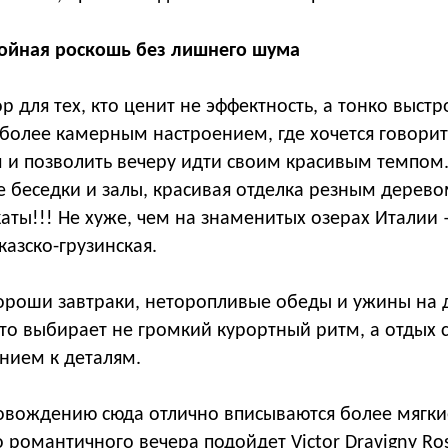
ойная роскошь без лишнего шума
р для тех, кто ценит не эффектность, а тонко выс
с более камерным настроением, где хочется говорит
м и позволить вечеру идти своим красивым темпом
 беседки и залы, красивая отделка резным дерево
каты!!! Не хуже, чем на знаменитых озерах Италии 
казско-грузинская.
ороши завтраки, неторопливые обеды и ужины на д
кто выбирает не громкий курортный ритм, а отдых 
нием к деталям.
овождению сюда отлично вписываются более мягки
го романтичного вечера подойдет Victor Dravigny R