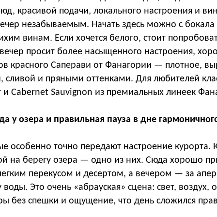
юд, красивой подачи, локального настроения и ви
ечер незабываемым. Начать здесь можно с бокала 
ихим винам. Если хочется белого, стоит попробова
и вечер просит более насыщенного настроения, х
ков красного Саперави от Фанагории — плотное, вы
 сливой и пряными оттенками. Для любителей кла
 и Cabernet Sauvignon из премиальных линеек Фан
да у озера и правильная пауза в дне гармоничног
рые особенно точно передают настроение курорта. 
й на берегу озера — одно из них. Сюда хорошо пр
легким перекусом и десертом, а вечером — за апе
 воды. Это очень «абрауская» сцена: свет, воздух, 
ры без спешки и ощущение, что день сложился пра