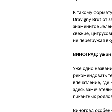
К такому формату
Dravigny Brut от 
знаменитое Зелен
свежие, цитрусов
не перегружая вку
ВИНОГРАД: ужин 
Уже одно названи
рекомендовать те
впечатление, где 
здесь замечатель
пикантных роллов
Виноград особенн