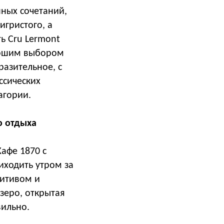
нных сочетаний,
игристого, а
ть Cru Lermont
орошим выбором
разительное, с
ссических
агории.
о отдыха
Кафе 1870 с
иходить утром за
ритивом и
озеро, открытая
вильно.