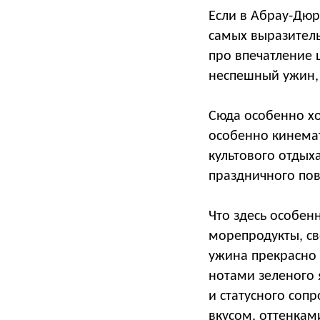
Если в Абрау-Дюрс
самых выразитель
про впечатление 
неспешный ужин, 
Сюда особенно хо
особенно кинема
культового отдых
праздничного пов
Что здесь особен
морепродукты, све
ужина прекрасно п
нотами зеленого 
и статусного сопр
вкусом, оттенкам