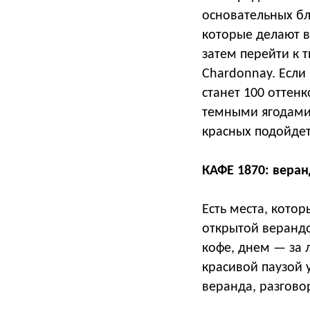
основательных бл
которые делают в
затем перейти к т
Chardonnay. Есл
станет 100 оттен
темными ягодами,
красных подойдет
КАФЕ 1870: веран
Есть места, кото
открытой верандо
кофе, днем — за 
красивой паузой у
веранда, разгово