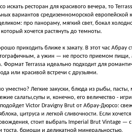
о искать ресторан для красивого вечера, то Terras
ных вариантов средиземноморской европейской к
целиком: про панораму, мягкий свет, бокал холодно
который хочется растянуть до темноты.
рошо приходить ближе к закату. В этот час Абрау с
тографичным, а ужин — не просто приемом пищи, 
а. Формат Terrassa идеально подходит для романтич
ода или красивой встречи с друзьями.
но уместно? Легкие закуски, блюда из рыбы, пасты,
жие салаты,супы и, конечно, его величество - игри
одойдет Victor Dravigny Brut от Абрау-Дюрсо: све
яблока, цитруса и легкой сливочности. Если хочетс
овождения, стоит выбрать Imperial Brut Vintage — 
и тоста, бриоши и деликатной минеральностью.