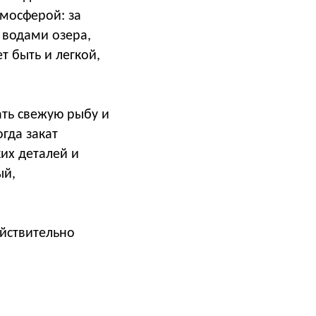
тмосферой: за
 водами озера,
т быть и легкой,
ать свежую рыбу и
гда закат
их деталей и
ый,
ействительно