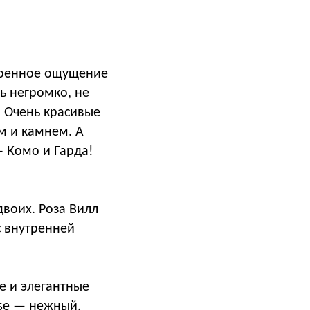
троенное ощущение
ь негромко, не
. Очень красивые
м и камнем. А
– Комо и Гарда!
воих. Роза Вилл
с внутренней
е и элегантные
ose — нежный,