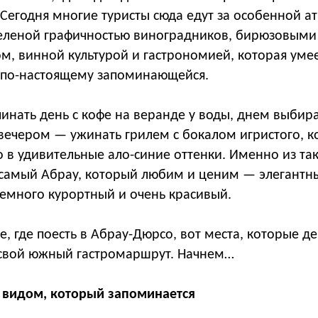
. Сегодня многие туристы сюда едут за особенной а
еленой графичностью виноградников, бирюзовыми
, винной культурой и гастрономией, которая умее
и по-настоящему запоминающейся.
чинать день с кофе на веранде у воды, днем выбир
вечером — ужинать грилем с бокалом игристого, ко
 в удивительные ало-синие оттенки. Именно из так
 самый Абрау, который любим и ценим — элегантн
емного курортный и очень красивый.
е, где поесть в Абрау-Дюрсо, вот места, которые д
 свой южный гастромаршрут. Начнем…
с видом, который запоминается