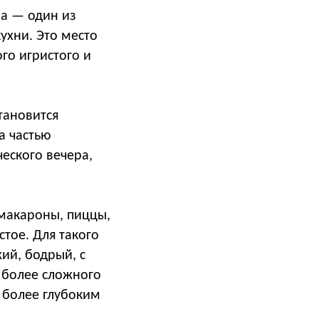
sa — один из
ухни. Это место
го игристого и
тановится
а частью
еского вечера,
 макароны, пиццы,
стое. Для такого
жий, бодрый, с
я более сложного
с более глубоким