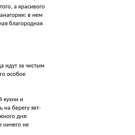
того, а красивого
анагории: в нем
ная благородная
да идут за чистым
его особое
й кухни и
 на берегу яхт-
жного дня:
е ничего не